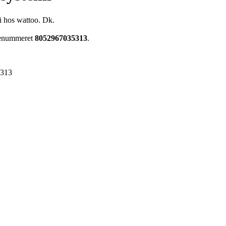
i hos wattoo. Dk.
arenummeret
8052967035313
.
5313