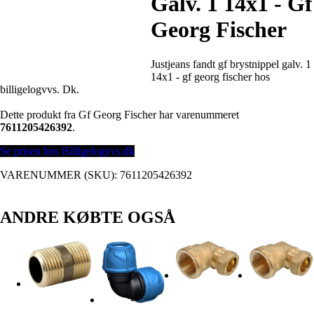
Galv. 1 14x1 - Gf
Georg Fischer
Justjeans fandt gf brystnippel galv. 1
14x1 - gf georg fischer hos
billigelogvvs. Dk.
Dette produkt fra Gf Georg Fischer har varenummeret
7611205426392
.
Se prisen hos Billigelogvvs.dk
VARENUMMER (SKU):
7611205426392
ANDRE KØBTE OGSÅ