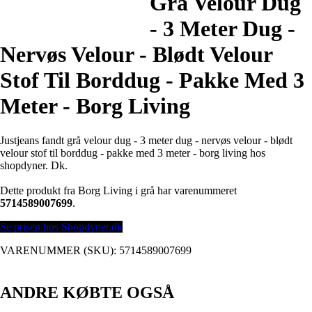
Grå Velour Dug
- 3 Meter Dug -
Nervøs Velour - Blødt Velour
Stof Til Borddug - Pakke Med 3
Meter - Borg Living
Justjeans fandt grå velour dug - 3 meter dug - nervøs velour - blødt
velour stof til borddug - pakke med 3 meter - borg living hos
shopdyner. Dk.
Dette produkt fra Borg Living i grå har varenummeret
5714589007699
.
Se prisen hos Shopdyner.dk
VARENUMMER (SKU):
5714589007699
ANDRE KØBTE OGSÅ