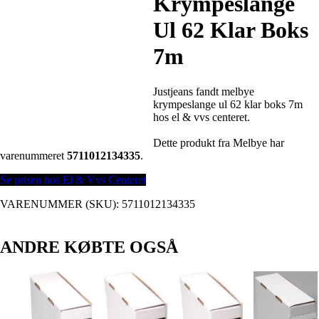
Krympeslange
Ul 62 Klar Boks
7m
Justjeans fandt melbye
krympeslange ul 62 klar boks 7m
hos el & vvs centeret.
Dette produkt fra Melbye har
varenummeret
5711012134335
.
Se prisen hos El & Vvs Centeret
VARENUMMER (SKU):
5711012134335
ANDRE KØBTE OGSÅ