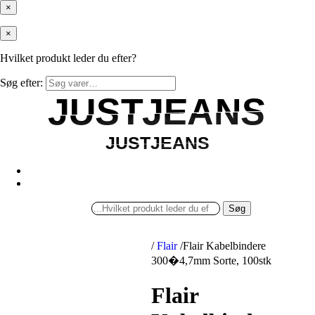
×
×
Hvilket produkt leder du efter?
Søg efter:
JUSTJEANS
JUSTJEANS
JUSTJEANS
JUSTJEANS
Søg
/
Flair
/
Flair Kabelbindere
300�4,7mm Sorte, 100stk
Flair