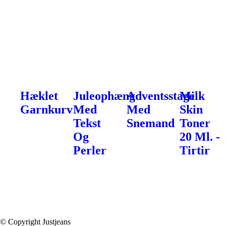
Hæklet
Juleophæng
Adventsstage
Milk
Garnkurv
Med
Med
Skin
Tekst
Snemand
Toner
Og
20 Ml. -
Perler
Tirtir
© Copyright Justjeans